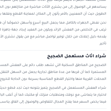
سكان منطقة الجهراء لديهم فرصة لبيع الأثاث المستعمل بكل سهولة و
يساعدهم في الوصول إلى من يشتري الأثاث مباشرة من منازلهم دون الحاج
الطويل حيث أن المعنيين بالأمر يأتون إلى المكان لمعاينة القطع ونقلها 
نحن نغطي الجهراء بالكامل مما يجعل البيع أسرع وأسهل خصوصًا أن هناك 
ترغب في التخلص من العفش الزائد ويكون من المفيد إيجاد جهة جاهزة ل
يقدمه دليل إعلانك من خلال توفير تواصل مباشر مع من يقول نشتري ال
تأخير.
شراء اثاث مستعمل الضجيج
الضجيج من المناطق السكنية التي تشهد طلب دائم على العفش المست
المستمرة كما أن قربها من عدة مناطق تجارية يجعل من السهل التنقل
المحلات القريبة منها واختيار القطع المناسبة بسرعة دون الحاجة للخروج
شراء العفش المستعمل في الضجيج يتميز بتنوعه حيث تجد قطع حديثة 
لاختيار ما يتماشى مع ذوقك ومتطلبات منزلك أو مكتبك كما أن أغلب البا
فيما يخص السعر مما يفتح المجال للتفاوض والوصول إلى اتفاق يناسب