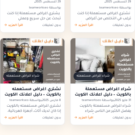
29 أغسطس 2025
29 أغسطس 2025
بواسطة teamworkseo
بواسطة teamworkseo
نشتري اغراض مستعملة إذا كنت
يشتري اغراض مستعملة إذا كنت
ترغب في التخلص من أغراض
تبحث عن حل سريع وعملي
مستعملة ترهقك داخل المنزل أو
للتخلص من الأغراض المستعملة
بدون تعليقات
اقرأ المزيد →
بدون تعليقات
اقرأ المزيد →
المكتب فنحن نشتري اغراض
في المنزل أو المكتب ولا تريد عناء
مستعملة ونوفر لك طريقة مريحة
إعلان أو تفاوض طويل فنحن…
لبيعها دون…
شراء اغراض مستعمله
شراء اغراض مستعمله
شراء اغراض مستعملة
نشتري اغراض مستعمله
بالكويت – دليل اعلانك الكويت
بالكويت – دليل اعلانك الكويت
31 مايو 2025
بواسطة teamworkseo
8 مارس 2025
بواسطة teamworkseo
شراء اغراض مستعملة بالكويت
نشتري اغراض مستعمله بالكويت
يفضل الكثير من الناس شراء
إذا كان لديك أثاث، أجهزة كهربائية،
الأغراض المستعملة بدلًا من
أو أي أغراض لم تعد بحاجة إليها،
بدون تعليقات
اقرأ المزيد →
بدون تعليقات
اقرأ المزيد →
الجديدة لأن ذلك يساعد على تقليل
يمكنك بيعها بسهولة دون عناء
المصاريف اليومية حيث يمكن
البحث عن مشتري نحن…
الحصول على منتجات…