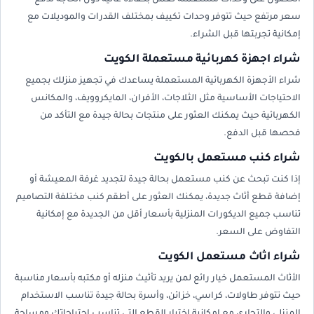
الحصول على وحدات مستعملة تعمل بكفاءة عالية دون الحاجة لدفع
سعر مرتفع حيث تتوفر وحدات تكييف بمختلف القدرات والموديلات مع
إمكانية تجربتها قبل الشراء.
شراء اجهزة كهربائية مستعملة الكويت
شراء الأجهزة الكهربائية المستعملة يساعدك في تجهيز منزلك بجميع
الاحتياجات الأساسية مثل الثلاجات، الأفران، المايكروويف، والمكانس
الكهربائية حيث يمكنك العثور على منتجات بحالة جيدة مع التأكد من
فحصها قبل الدفع.
شراء كنب مستعمل بالكويت
إذا كنت تبحث عن كنب مستعمل بحالة جيدة لتجديد غرفة المعيشة أو
إضافة قطع أثاث جديدة، يمكنك العثور على أطقم كنب مختلفة التصاميم
تناسب جميع الديكورات المنزلية بأسعار أقل من الجديدة مع إمكانية
التفاوض على السعر.
شراء اثاث مستعمل الكويت
الأثاث المستعمل خيار رائع لمن يريد تأثيث منزله أو مكتبه بأسعار مناسبة
حيث تتوفر طاولات، كراسي، خزائن، وأسرة بحالة جيدة تناسب الاستخدام
المنزلي والتجاري مع إمكانية اختيار القطع التي تناسب احتياجاتك ومساحة